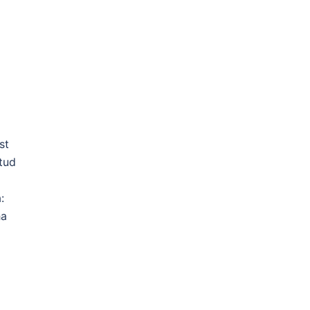
st
tud
:
ha