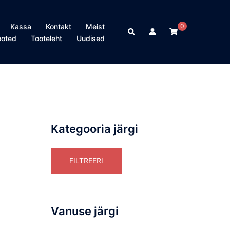
Kassa
Kontakt
Meist
0
Search
ooted
Tooteleht
Uudised
Kategooria järgi
FILTREERI
Vanuse järgi