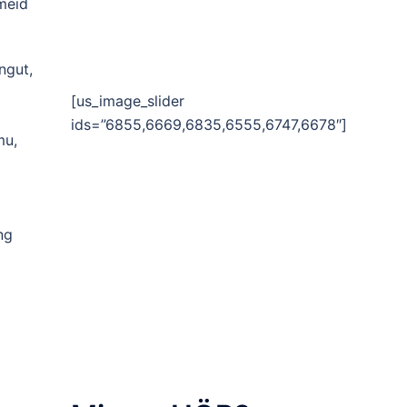
meid
ngut,
[us_image_slider
ids=”6855,6669,6835,6555,6747,6678″]
mu,
ng