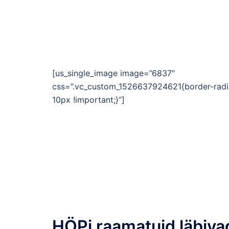
[us_single_image image=”6837″
css=”.vc_custom_1526637924621{border-radi
10px !important;}”]
HÖPi raamatuid läbiva