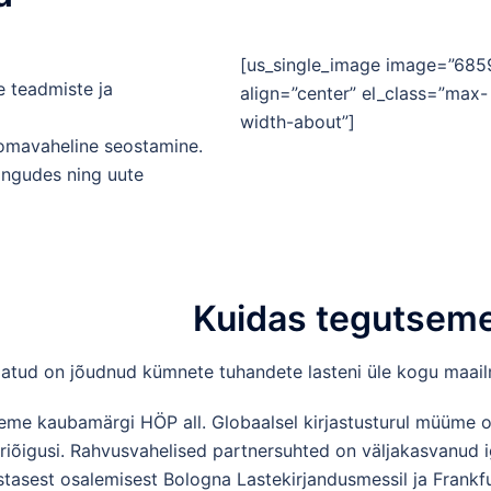
[us_single_image image=”685
e teadmiste ja
align=”center” el_class=”max-
width-about”]
omavaheline seostamine.
ängudes ning uute
Kuidas tegutsem
atud on jõudnud kümnete tuhandete lasteni üle kogu maail
seme kaubamärgi HÖP all. Globaalsel kirjastusturul müüme 
riõigusi. Rahvusvahelised partnersuhted on väljakasvanud i
stasest osalemisest Bologna Lastekirjandusmessil ja Frankf