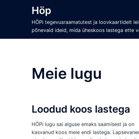
Skip
Höp
to
content
HÖPi tegevusraamatutest ja loovkaartidelt lei
põnevaid ideid, mida üheskoos lastega ette v
Meie lugu
Loodud koos lastega
HÖPi lugu sai alguse emaks saamisest ja on
kasvanud koos meie endi lastega. Lapsevan