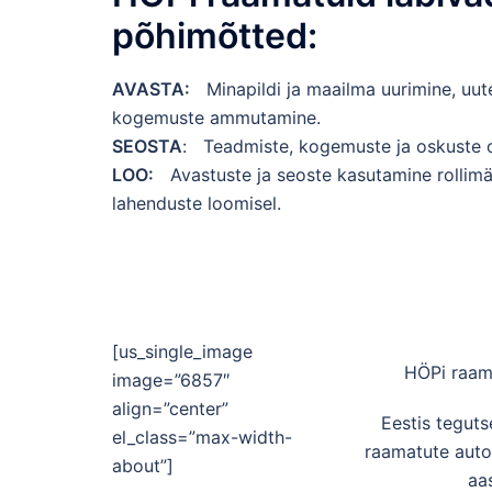
põhimõtted:
AVASTA:
Minapildi ja maailma uurimine, uut
kogemuste ammutamine.
SEOSTA
: Teadmiste, kogemuste ja oskuste 
LOO:
Avastuste ja seoste kasutamine rollim
lahenduste loomisel.
[us_single_image
HÖPi raam
image=”6857″
align=”center”
Eestis tegut
el_class=”max-width-
raamatute auto
about”]
aa