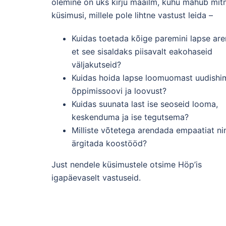
olemine on üks kirju maailm, kuhu mahub mit
küsimusi, millele pole lihtne vastust leida –
Kuidas toetada kõige paremini lapse are
et see sisaldaks piisavalt eakohaseid
väljakutseid?
Kuidas hoida lapse loomuomast uudishi
õppimissoovi ja loovust?
Kuidas suunata last ise seoseid looma,
keskenduma ja ise tegutsema?
Milliste võtetega arendada empaatiat ni
ärgitada koostööd?
Just nendele küsimustele otsime Höp’is
igapäevaselt vastuseid.