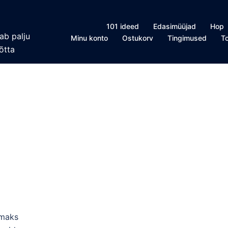
101 ideed
Edasimüüjad
Hop
ab palju
Minu konto
Ostukorv
Tingimused
T
õtta
emaks