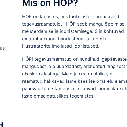
Mis on HÖP?
HÖP on kirjastus, mis loob lastele arendavaid
tegevusraamatuid. HÖP seob mängu õppimise,
meisterdamise ja joonistamisega. Siin kohtuvad
ema-intuitsioon, haridusteooria ja Eesti
illustraatorite imeilusad joonistused.
us:
HÖPi tegevusraamatud on sündinud igapäevaste
mängudest ja olukordadest, arendatud ning testi
üheskoos lastega. Meie jaoks on oluline, et
raamatud hakkavad laste käes ise oma elu elama
panevad tööle fantaasia ja leiavad loomuliku ko
laste omaalgatuslikes tegemistes.
d