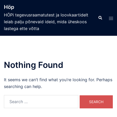
Skip
Höp
to
HÖPi tegevusraamatutest ja loovkaartidelt
content
Search
Tog
leiab palju põnevaid ideid, mida üheskoos
men
lastega ette võtta
Nothing Found
It seems we can’t find what you’re looking for. Perhaps
searching can help.
Search
for: