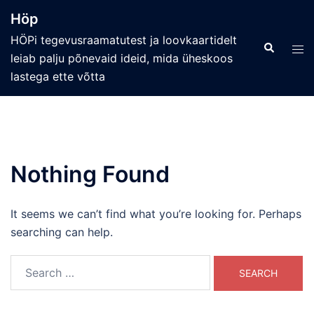
Skip
Höp
to
HÖPi tegevusraamatutest ja loovkaartidelt
content
Search
Tog
leiab palju põnevaid ideid, mida üheskoos
men
lastega ette võtta
Nothing Found
It seems we can’t find what you’re looking for. Perhaps
searching can help.
Search
for: