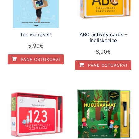
Tee ise rakett
ABC activity cards –
ingliskeelne
5,90
€
6,90
€
PANE OSTUKORVI
PANE OSTUKORVI