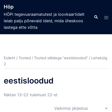
Skip
Höp
to
HÖPi tegevusraamatutest ja loovkaartidelt
content
Search
Tog
leiab palju põnevaid ideid, mida üheskoos
men
lastega ette võtta
Esileht
/
Tooted
/
Tooted siltidega “eestisloodud”
/ Lehekülg
2
eestisloodud
Näitan 13–22 tulemust 22-st