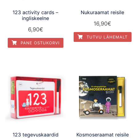
123 activity cards –
Nukuraamat reisile
ingliskeelne
16,90
€
6,90
€
TUTVU LÄHEMALT
PANE OSTUKORVI
123 tegevuskaardid
Kosmoseraamat reisile