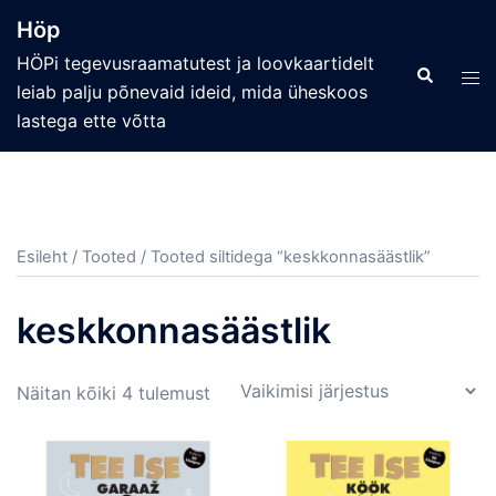
Skip
Höp
to
HÖPi tegevusraamatutest ja loovkaartidelt
content
Search
Tog
leiab palju põnevaid ideid, mida üheskoos
men
lastega ette võtta
Esileht
/
Tooted
/ Tooted siltidega “keskkonnasäästlik”
keskkonnasäästlik
Näitan kõiki 4 tulemust