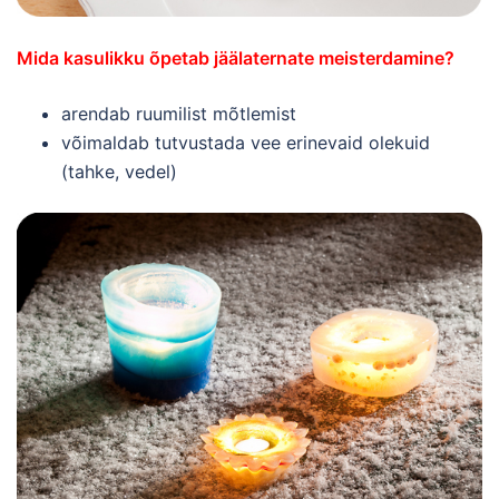
Mida kasulikku õpetab jäälaternate meisterdamine?
arendab ruumilist mõtlemist
võimaldab tutvustada vee erinevaid olekuid
(tahke, vedel)