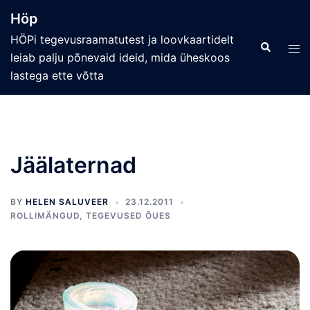
Skip
Höp
to
HÖPi tegevusraamatutest ja loovkaartidelt
content
Search
Tog
leiab palju põnevaid ideid, mida üheskoos
men
lastega ette võtta
Jäälaternad
BY
HELEN SALUVEER
23.12.2011
ROLLIMÄNGUD
,
TEGEVUSED ÕUES