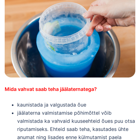
Mida vahvat saab teha jäälaternatega?
kaunistada ja valgustada õue
jäälaterna valmistamise põhimõttel võib
valmistada ka vahvaid kuuseehteid õues puu otsa
riputamiseks. Ehteid saab teha, kasutades ühte
anumat ning lisades enne külmutamist paela