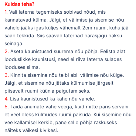
Kuidas teha?
1.
Vali laterna tegemiseks sobivad nõud, mis
kannatavad külma. Jälgi, et välimise ja sisemise nõu
vahele jääks igas küljes vähemalt 2cm ruumi, kuhu jää
saab tekkida. Siis saavad laternad parasjagu paksu
seinaga.
2.
Aseta kaunistused suurema nõu põhja. Eelista alati
looduslikke kaunistusi, need ei riiva laterna sulades
looduses silma.
3.
Kinnita sisemine nõu teibi abil välimise nõu külge.
Jälgi, et sisemine nõu jätaks külmumise järgselt
piisavalt ruumi küünla paigutamiseks.
4.
Lisa kaunistused ka kahe nõu vahele.
5.
Täida anumate vahe veega, kuid mitte päris servani,
et veel oleks külmudes ruumi paisuda. Kui sisemine nõu
vee kallamisel kerkib, pane selle põhja raskuseks
näiteks väikesi kivikesi.