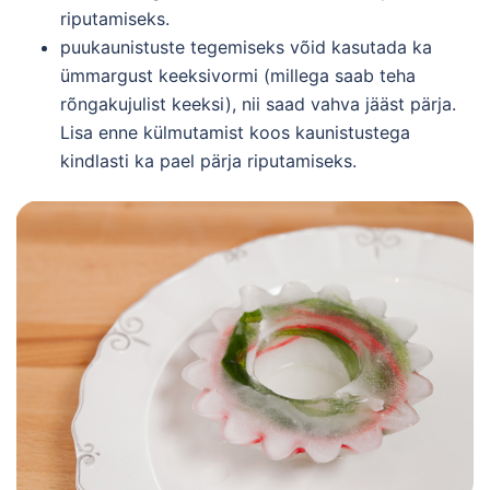
riputamiseks.
puukaunistuste tegemiseks võid kasutada ka
ümmargust keeksivormi (millega saab teha
rõngakujulist keeksi), nii saad vahva jääst pärja.
Lisa enne külmutamist koos kaunistustega
kindlasti ka pael pärja riputamiseks.