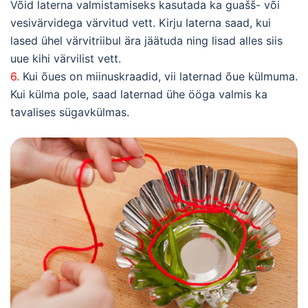
Võid laterna valmistamiseks kasutada ka guašš- või
vesivärvidega värvitud vett. Kirju laterna saad, kui
lased ühel värvitriibul ära jäätuda ning lisad alles siis
uue kihi värvilist vett.
6.
Kui õues on miinuskraadid, vii laternad õue külmuma.
Kui külma pole, saad laternad ühe ööga valmis ka
tavalises sügavkülmas.