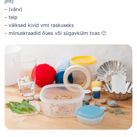
jmt)
–
(värv)
–
teip
–
väiksed kivid vmt raskuseks
–
miinuskraadid õues või sügavkülm toas 🙂