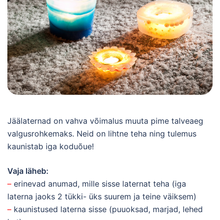
Jäälaternad on vahva võimalus muuta pime talveaeg
valgusrohkemaks. Neid on lihtne teha ning tulemus
kaunistab iga koduõue!
Vaja läheb:
–
erinevad anumad, mille sisse laternat teha (iga
laterna jaoks 2 tükki- üks suurem ja teine väiksem)
–
kaunistused laterna sisse (puuoksad, marjad, lehed