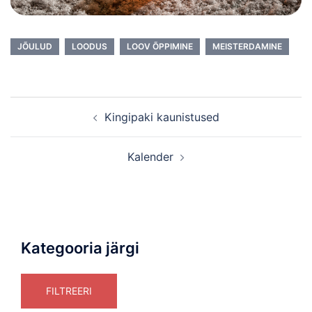
JÕULUD
LOODUS
LOOV ÕPPIMINE
MEISTERDAMINE
Post
Kingipaki kaunistused
navigation
Kalender
Kategooria järgi
FILTREERI