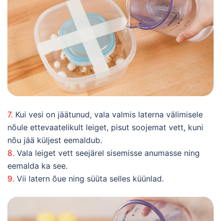
7.
Kui vesi on jäätunud, vala valmis laterna välimisele
nõule ettevaatelikult leiget, pisut soojemat vett, kuni
nõu jää küljest eemaldub.
8.
Vala leiget vett seejärel sisemisse anumasse ning
eemalda ka see.
9.
Vii latern õue ning süüta selles küünlad.