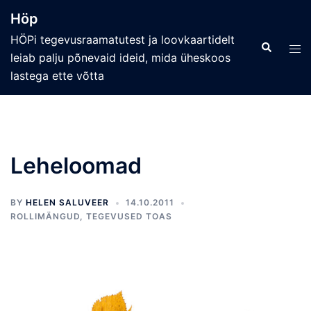
Skip
Höp
to
HÖPi tegevusraamatutest ja loovkaartidelt
content
Search
Tog
leiab palju põnevaid ideid, mida üheskoos
men
lastega ette võtta
Leheloomad
BY
HELEN SALUVEER
14.10.2011
ROLLIMÄNGUD
,
TEGEVUSED TOAS