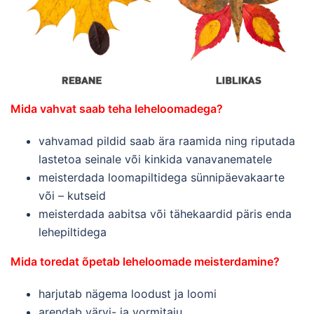
Mida vahvat saab teha leheloomadega?
vahvamad pildid saab ära raamida ning riputada
lastetoa seinale või kinkida vanavanematele
meisterdada loomapiltidega sünnipäevakaarte
või – kutseid
meisterdada aabitsa või tähekaardid päris enda
lehepiltidega
Mida toredat õpetab leheloomade meisterdamine?
harjutab nägema loodust ja loomi
arendab värvi- ja vormitaju