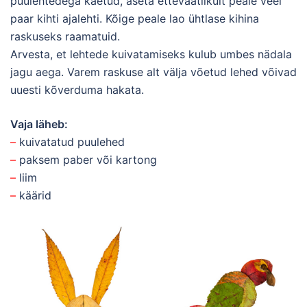
puulehtedega kaetud, aseta ettevaatlikult peale veel
paar kihti ajalehti. Kõige peale lao ühtlase kihina
raskuseks raamatuid.
Arvesta, et lehtede kuivatamiseks kulub umbes nädala
jagu aega. Varem raskuse alt välja võetud lehed võivad
uuesti kõverduma hakata.
Vaja läheb:
–
kuivatatud puulehed
–
paksem paber või kartong
–
liim
–
käärid