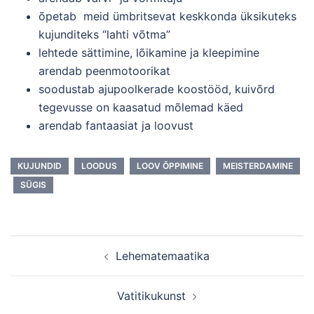
õpetab meid ümbritsevat keskkonda üksikuteks
kujunditeks “lahti võtma”
lehtede sättimine, lõikamine ja kleepimine
arendab peenmotoorikat
soodustab ajupoolkerade koostööd, kuivõrd
tegevusse on kaasatud mõlemad käed
arendab fantaasiat ja loovust
KUJUNDID
LOODUS
LOOV ÕPPIMINE
MEISTERDAMINE
SÜGIS
Post
Lehematemaatika
navigation
Vatitikukunst