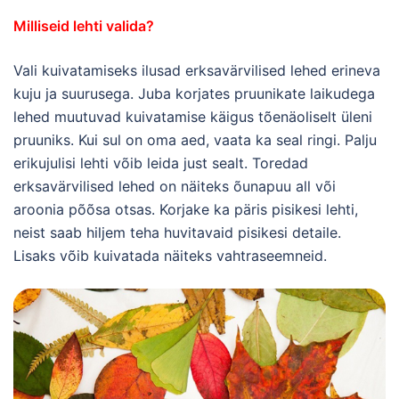
Milliseid lehti valida?
Vali kuivatamiseks ilusad erksavärvilised lehed erineva
kuju ja suurusega. Juba korjates pruunikate laikudega
lehed muutuvad kuivatamise käigus tõenäoliselt üleni
pruuniks. Kui sul on oma aed, vaata ka seal ringi. Palju
erikujulisi lehti võib leida just sealt. Toredad
erksavärvilised lehed on näiteks õunapuu all või
aroonia põõsa otsas. Korjake ka päris pisikesi lehti,
neist saab hiljem teha huvitavaid pisikesi detaile.
Lisaks võib kuivatada näiteks vahtraseemneid.