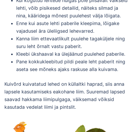
Kui kogutud lehtede hulgas pole piisavalt väikseid
lehti, võib pisikesed detailid, näiteks silmad ja
nina, kääridega mõnest puulehest välja lõigata.
Enne kui asute lehti paberile kleepima, lõigake
vajadusel ära üleliigsed lehevarred.
Kanna liim ettevaatlikult puulehe tagaküljele ning
suru leht õrnalt vastu paberit.
Kleebi ükshaaval ka ülejäänud puulehed paberile.
Pane kokkukleebitud pildi peale leht paberit ning
aseta see mõneks ajaks raskuse alla kuivama.
Kuivõrd kuivatatud lehed on küllaltki haprad, siis anna
lapsele kasutamiseks eakohane liim. Suuremad lapsed
saavad hakkama liimipulgaga, väiksemad võiksid
kasutada vedelat liimi ja pintslit.