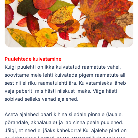
Puulehtede kuivatamine
Kuigi puulehti on ikka kuivatatud raamatute vahel,
soovitame meie lehti kuivatada pigem raamatute all,
sest nii ei riku raamatulehti ära. Kuivatamiseks läheb
vaja paberit, mis hästi niiskust imaks. Väga hästi
sobivad selleks vanad ajalehed.
Aseta ajalehed paari kihina siledale pinnale (lauale,
põrandale, aknalauale) ja lao sinna peale puulehed.
Jälgi, et need ei jääks kahekorra! Kui ajalehe pind on