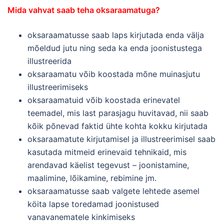
Mida vahvat saab teha oksaraamatuga?
oksaraamatusse saab laps kirjutada enda välja
mõeldud jutu ning seda ka enda joonistustega
illustreerida
oksaraamatu võib koostada mõne muinasjutu
illustreerimiseks
oksaraamatuid võib koostada erinevatel
teemadel, mis last parasjagu huvitavad, nii saab
kõik põnevad faktid ühte kohta kokku kirjutada
oksaraamatute kirjutamisel ja illustreerimisel saab
kasutada mitmeid erinevaid tehnikaid, mis
arendavad käelist tegevust – joonistamine,
maalimine, lõikamine, rebimine jm.
oksaraamatusse saab valgete lehtede asemel
köita lapse toredamad joonistused
vanavanematele kinkimiseks