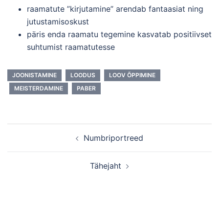
raamatute ”kirjutamine” arendab fantaasiat ning
jutustamisoskust
päris enda raamatu tegemine kasvatab positiivset
suhtumist raamatutesse
JOONISTAMINE
LOODUS
LOOV ÕPPIMINE
MEISTERDAMINE
PABER
Post
Numbriportreed
navigation
Tähejaht