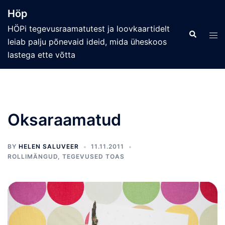
Skip
Höp
to
HÖPi tegevusraamatutest ja loovkaartidelt
content
Search
Tog
leiab palju põnevaid ideid, mida üheskoos
men
lastega ette võtta
Oksaraamatud
BY
HELEN SALUVEER
11.11.2011
ROLLIMÄNGUD
,
TEGEVUSED TOAS