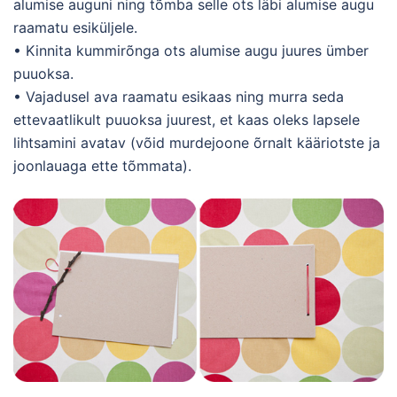
alumise auguni ning tõmba selle ots läbi alumise augu
raamatu esiküljele.
• Kinnita kummirõnga ots alumise augu juures ümber
puuoksa.
• Vajadusel ava raamatu esikaas ning murra seda
ettevaatlikult puuoksa juurest, et kaas oleks lapsele
lihtsamini avatav (võid murdejoone õrnalt kääriotste ja
joonlauaga ette tõmmata).