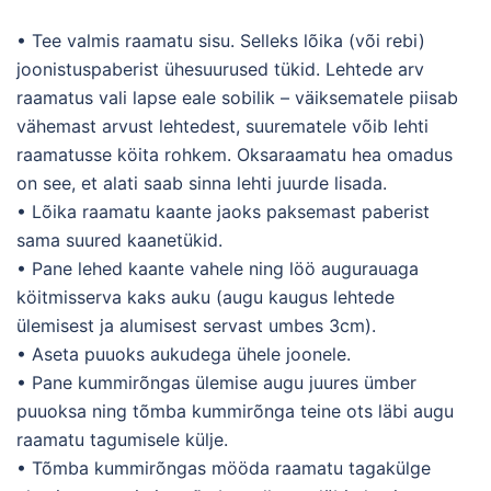
• Tee valmis raamatu sisu. Selleks lõika (või rebi)
joonistuspaberist ühesuurused tükid. Lehtede arv
raamatus vali lapse eale sobilik – väiksematele piisab
vähemast arvust lehtedest, suurematele võib lehti
raamatusse köita rohkem. Oksaraamatu hea omadus
on see, et alati saab sinna lehti juurde lisada.
• Lõika raamatu kaante jaoks paksemast paberist
sama suured kaanetükid.
• Pane lehed kaante vahele ning löö augurauaga
köitmisserva kaks auku (augu kaugus lehtede
ülemisest ja alumisest servast umbes 3cm).
• Aseta puuoks aukudega ühele joonele.
• Pane kummirõngas ülemise augu juures ümber
puuoksa ning tõmba kummirõnga teine ots läbi augu
raamatu tagumisele külje.
• Tõmba kummirõngas mööda raamatu tagakülge