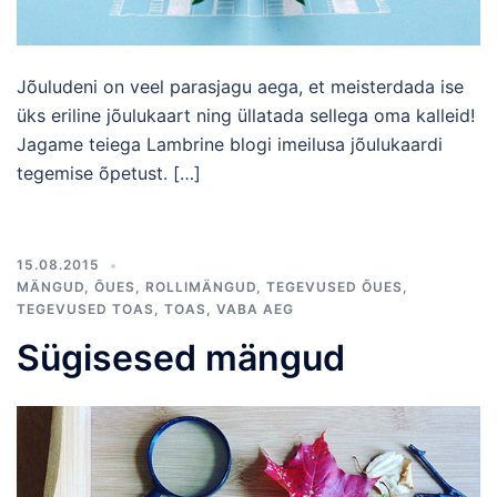
Jõuludeni on veel parasjagu aega, et meisterdada ise
üks eriline jõulukaart ning üllatada sellega oma kalleid!
Jagame teiega Lambrine blogi imeilusa jõulukaardi
tegemise õpetust. […]
15.08.2015
MÄNGUD
,
ÕUES
,
ROLLIMÄNGUD
,
TEGEVUSED ÕUES
,
TEGEVUSED TOAS
,
TOAS
,
VABA AEG
Sügisesed mängud