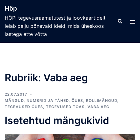
Skip
Höp
to
HÖPi tegevusraamatutest ja loovkaartidelt
content
Search
Tog
leiab palju põnevaid ideid, mida üheskoos
men
lastega ette võtta
Rubriik:
Vaba aeg
22.07.2017
MÄNGUD
,
NUMBRID JA TÄHED
,
ÕUES
,
ROLLIMÄNGUD
,
TEGEVUSED ÕUES
,
TEGEVUSED TOAS
,
VABA AEG
Isetehtud mängukivid