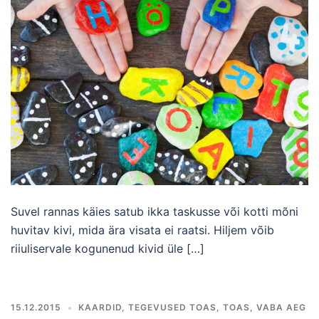
Suvel rannas käies satub ikka taskusse või kotti mõni
huvitav kivi, mida ära visata ei raatsi. Hiljem võib
riiuliservale kogunenud kivid üle […]
15.12.2015
KAARDID
,
TEGEVUSED TOAS
,
TOAS
,
VABA AEG